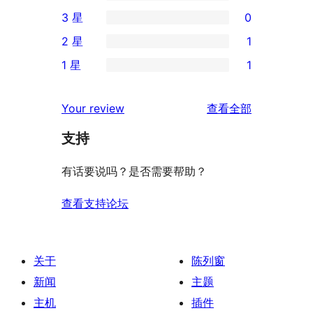
条
0
3 星
0
5
条
0
2 星
1
星
4
条
1
评
1 星
1
星
3
条
1
价
评
星
2
条
评
价
Your review
查看全部
评
星
1
论
价
评
支持
星
价
评
有话要说吗？是否需要帮助？
价
查看支持论坛
关于
陈列窗
新闻
主题
主机
插件