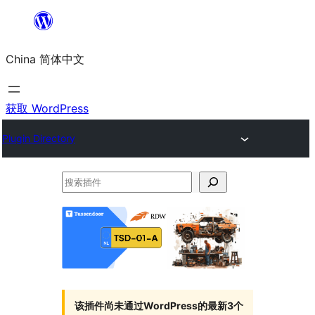
跳
至
China 简体中文
内
容
获取 WordPress
Plugin Directory
搜
索
插
件
该插件尚未通过WordPress的最新3个