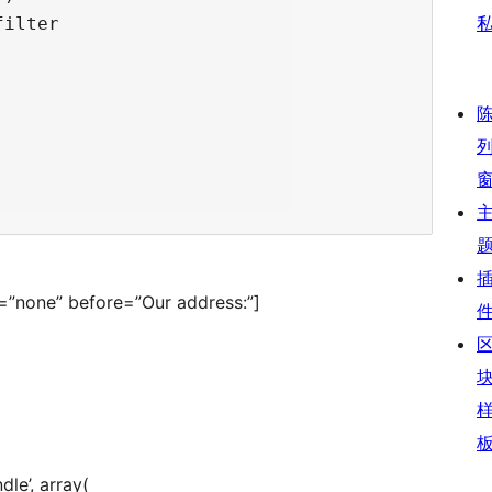
ilter

r=”none” before=”Our address:”]
le’, array(