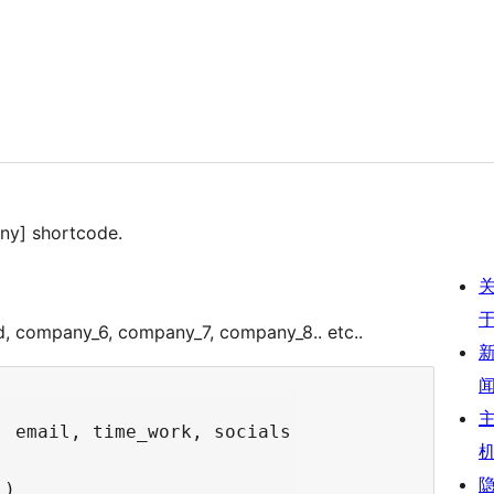
any] shortcode.
old, company_6, company_7, company_8.. etc..
 email, time_work, socials

)
