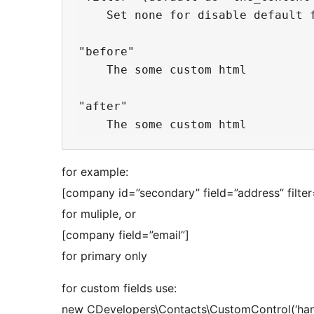
    Set none for disable default f
"before"

    The some custom html

"after"

for example:
[company id=”secondary” field=”address” filte
for muliple, or
[company field=”email”]
for primary only
for custom fields use:
new CDevelopers\Contacts\CustomControl(‘hand