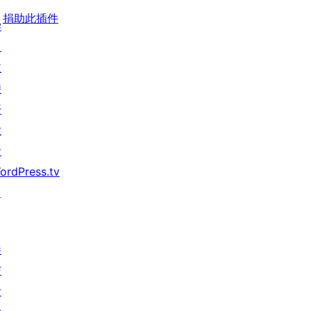
捐助此插件
学
习
支
持
开
发
者
ordPress.tv
↗
参
与
活