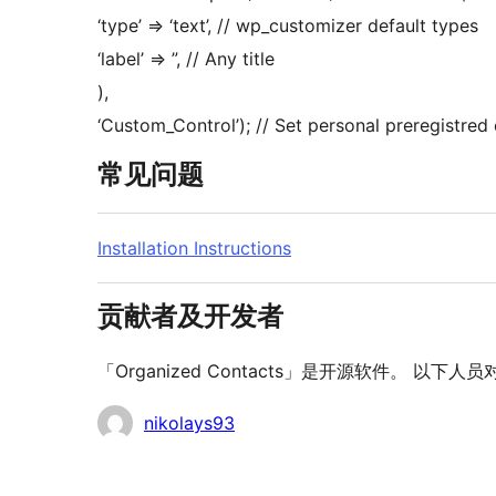
‘type’ => ‘text’, // wp_customizer default types
‘label’ => ”, // Any title
),
‘Custom_Control’); // Set personal preregistred
常见问题
Installation Instructions
贡献者及开发者
「Organized Contacts」是开源软件。 以
贡
nikolays93
献
者