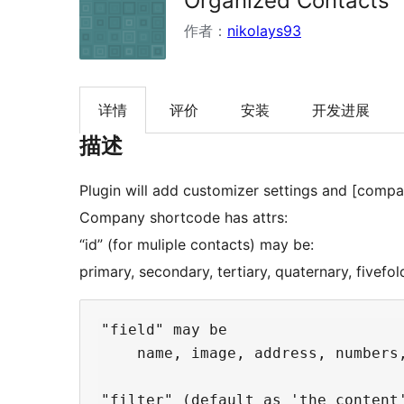
Organized Contacts
作者：
nikolays93
详情
评价
安装
开发进展
描述
Plugin will add customizer settings and [comp
Company shortcode has attrs:
“id” (for muliple contacts) may be:
primary, secondary, tertiary, quaternary, fivef
"field" may be

    name, image, address, numbers,
"filter" (default as 'the_content'