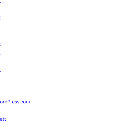
动
捐
赠
↗
未
来
五
分
计
划
ordPress.com
↗
att
↗