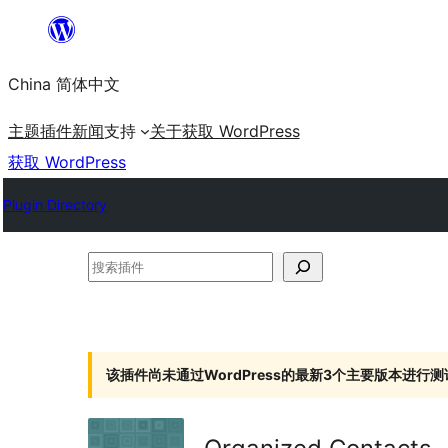
跳
至
China 简体中文
内
容
主题
插件
新闻
支持
关于
获取 WordPress
获取 WordPress
Plugin Directory
搜
索
插
件
该插件尚未通过WordPress的最新3个主要版本进行测