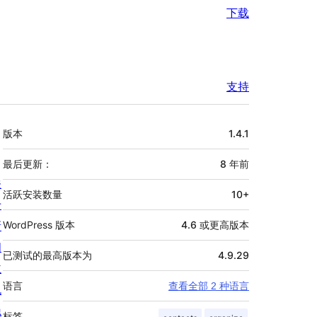
下载
支持
额
版本
1.4.1
外
信
最后更新：
8 年
前
关
息
活跃安装数量
10+
于
新
WordPress 版本
4.6 或更高版本
闻
已测试的最高版本为
4.9.29
主
语言
查看全部 2 种语言
机
隐
标签