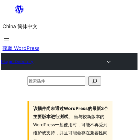
跳
至
China 简体中文
内
容
获取 WordPress
Plugin Directory
搜
索
插
件
该插件尚未通过WordPress的最新3个
主要版本进行测试
。 当与较新版本的
WordPress一起使用时，可能不再受到
维护或支持，并且可能会存在兼容性问