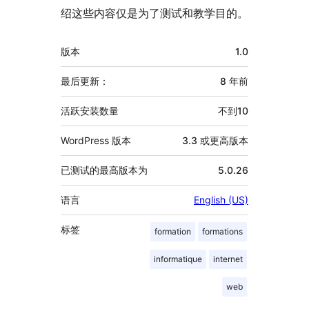
绍这些内容仅是为了测试和教学目的。
额
版本
1.0
外
信
最后更新：
8 年
前
息
活跃安装数量
不到10
WordPress 版本
3.3 或更高版本
已测试的最高版本为
5.0.26
语言
English (US)
标签
formation
formations
informatique
internet
web