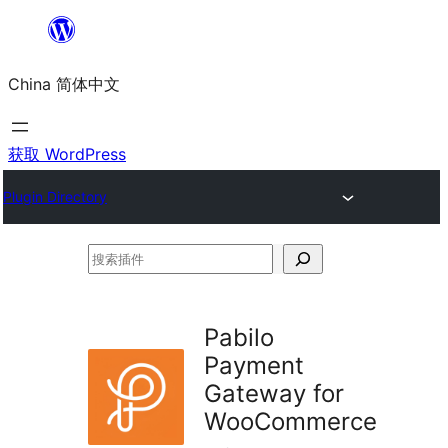
跳
至
China 简体中文
内
容
获取 WordPress
Plugin Directory
搜
索
插
Pabilo
件
Payment
Gateway for
WooCommerce