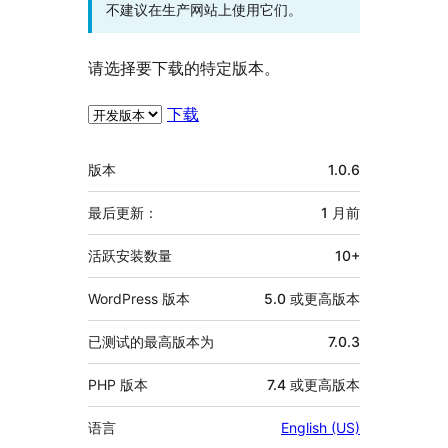
不建议在生产网站上使用它们。
请选择要下载的特定版本。
下载
额
版本
1.0.6
外
信
最后更新：
1 月
前
息
活跃安装数量
10+
WordPress 版本
5.0 或更高版本
已测试的最高版本为
7.0.3
PHP 版本
7.4 或更高版本
语言
English (US)