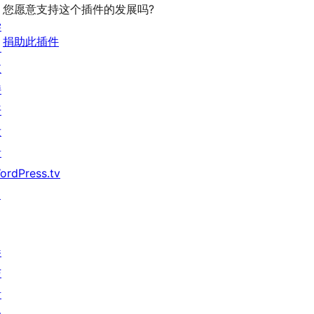
您愿意支持这个插件的发展吗?
学
捐助此插件
习
支
持
开
发
者
ordPress.tv
↗
参
与
活