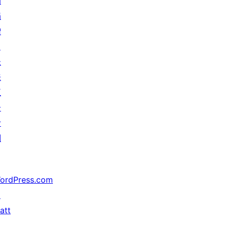
动
捐
赠
↗
未
来
五
分
计
划
ordPress.com
↗
att
↗