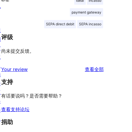
ideal
incasso
私
payment gateway
SEPA direct debit
SEPA incasso
陈
评级
列
窗
尚未提交反馈。
主
题
评
Your review
查看全部
插
论
支持
件
区
有话要说吗？是否需要帮助？
块
查看支持论坛
样
板
捐助