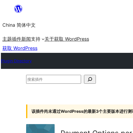
跳
至
China 简体中文
内
容
主题
插件
新闻
支持
关于
获取 WordPress
获取 WordPress
Plugin Directory
搜
索
插
件
该插件尚未通过WordPress的最新3个主要版本进行测