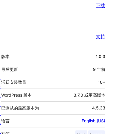
下载
支持
额
版本
1.0.3
外
信
最后更新：
9 年
前
关
息
活跃安装数量
10+
于
新
WordPress 版本
3.7.0 或更高版本
闻
已测试的最高版本为
4.5.33
主
语言
English (US)
机
隐
标签