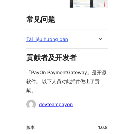
常见问题
Tài liệu hướng dẫn
贡献者及开发者
「PayOn PaymentGateway」是开源
软件。 以下人员对此插件做出了贡
献。
贡
devteampayon
献
者
额
版本
1.0.8
外