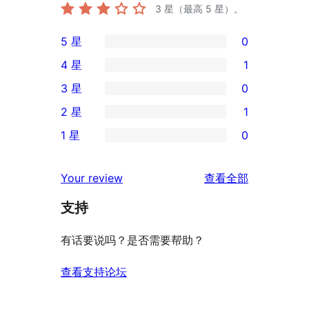
3
星（最高 5 星）。
5 星
0
0
4 星
1
条
1
3 星
0
5
条
0
2 星
1
星
4
条
1
评
1 星
0
星
3
条
0
价
评
星
2
条
评
价
Your review
查看全部
评
星
1
论
价
评
支持
星
价
评
有话要说吗？是否需要帮助？
价
查看支持论坛