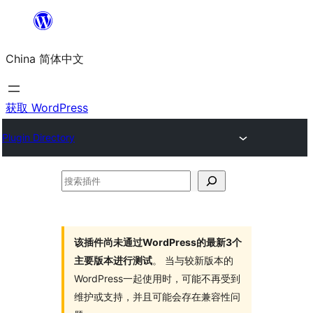
跳
至
China 简体中文
内
容
获取 WordPress
Plugin Directory
搜
索
插
件
该插件尚未通过WordPress的最新3个
主要版本进行测试
。 当与较新版本的
WordPress一起使用时，可能不再受到
维护或支持，并且可能会存在兼容性问