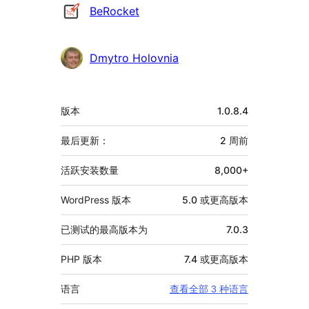
贡
BeRocket
献
者
Dmytro Holovnia
额
版本
1.0.8.4
外
信
最后更新：
2 周
前
息
活跃安装数量
8,000+
WordPress 版本
5.0 或更高版本
已测试的最高版本为
7.0.3
PHP 版本
7.4 或更高版本
语言
查看全部 3 种语言