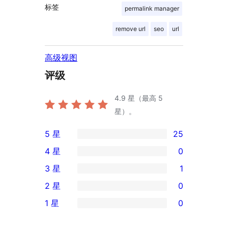
标签
permalink manager
remove url
seo
url
高级视图
评级
4.9
星（最高 5
星）。
5 星
25
25
4 星
0
条
0
3 星
1
5
条
1
2 星
0
星
4
条
0
评
1 星
0
星
3
条
0
价
评
星
2
条