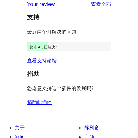
评
价
Your review
查看全部
评
星
1
论
价
评
支持
星
价
评
最近两个月解决的问题：
价
总计 4，已解决 1
查看支持论坛
捐助
您愿意支持这个插件的发展吗?
捐助此插件
关于
陈列窗
新闻
主题