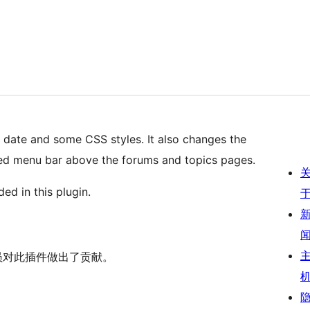
i date and some CSS styles. It also changes the
ated menu bar above the forums and topics pages.
ed in this plugin.
以下人员对此插件做出了贡献。