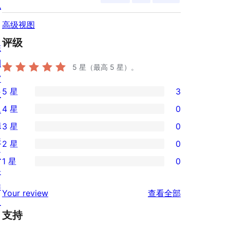
私
高级视图
评级
陈
列
5
星（最高 5 星）。
窗
5 星
3
主
3
4 星
0
题
条
0
插
3 星
0
5
条
0
件
2 星
0
星
4
条
0
区
评
1 星
0
星
3
条
0
块
价
评
星
2
条
样
评
价
Your review
查看全部
评
星
1
板
论
价
评
支持
星
价
评