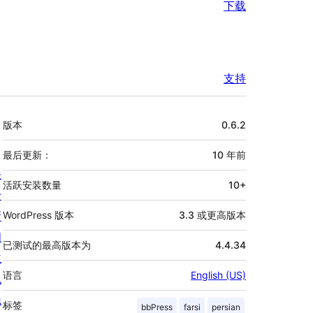
下载
支持
额
版本
0.6.2
外
信
最后更新：
10 年
前
关
息
活跃安装数量
10+
于
新
WordPress 版本
3.3 或更高版本
闻
已测试的最高版本为
4.4.34
主
语言
English (US)
机
隐
标签
bbPress
farsi
persian