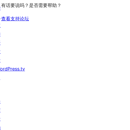
有话要说吗？是否需要帮助？
学
价
习
查看支持论坛
支
持
开
发
者
ordPress.tv
↗
参
与
活
动