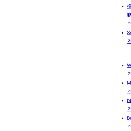
S
W
M
b
B