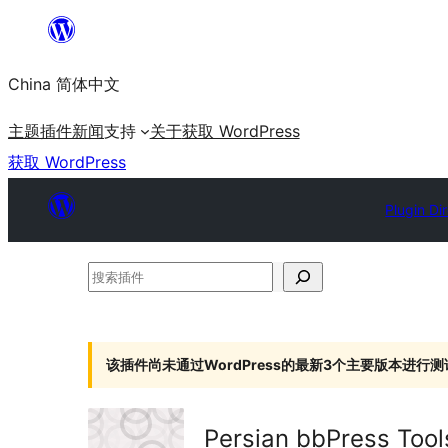
跳
至
China 简体中文
内
容
主题
插件
新闻
支持
关于
获取 WordPress
获取 WordPress
Plugin Di
搜
索
插
件
该插件尚未通过WordPress的最新3个主要版本进行测
Persian bbPress Tool