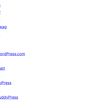
捐
赠
↗
wag
↗
ordPress.com
↗
att
↗
bPress
↗
uddyPress
↗