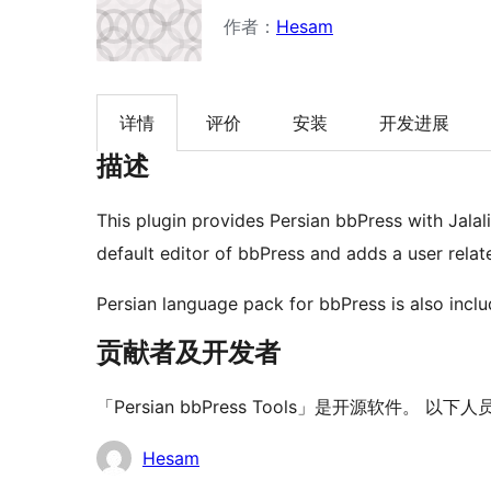
作者：
Hesam
详情
评价
安装
开发进展
描述
This plugin provides Persian bbPress with Jalal
default editor of bbPress and adds a user rel
Persian language pack for bbPress is also includ
贡献者及开发者
「Persian bbPress Tools」是开源软件。 
贡
Hesam
献