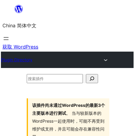
跳
至
China 简体中文
内
容
获取 WordPress
Plugin Directory
搜
索
插
件
该插件尚未通过WordPress的最新3个
主要版本进行测试
。 当与较新版本的
WordPress一起使用时，可能不再受到
维护或支持，并且可能会存在兼容性问