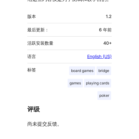
额
版本
1.2
外
信
最后更新：
6 年
前
息
活跃安装数量
40+
语言
English (US)
标签
board games
bridge
games
playing cards
poker
评级
尚未提交反馈。