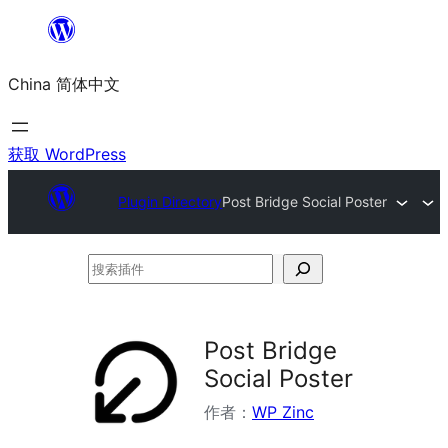
跳
至
China 简体中文
内
容
获取 WordPress
Plugin Directory
Post Bridge Social Poster
搜
索
插
Post Bridge
件
Social Poster
作者：
WP Zinc