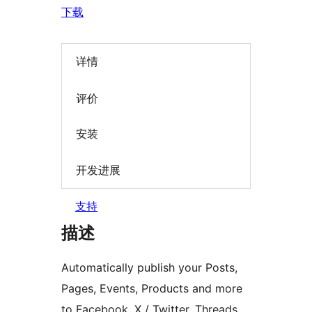
下载
详情
评价
安装
开发进展
支持
描述
Automatically publish your Posts,
Pages, Events, Products and more
to Facebook, X / Twitter, Threads,