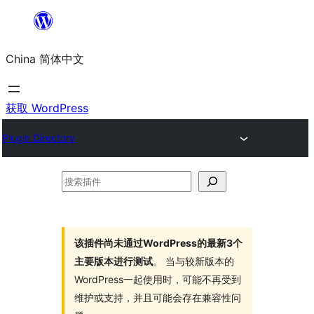
跳
至
China 简体中文
内
容
获取 WordPress
Plugin Directory
搜
索
插
件
该插件尚未通过WordPress的最新3个
主要版本进行测试
。 当与较新版本的
WordPress一起使用时，可能不再受到
维护或支持，并且可能会存在兼容性问