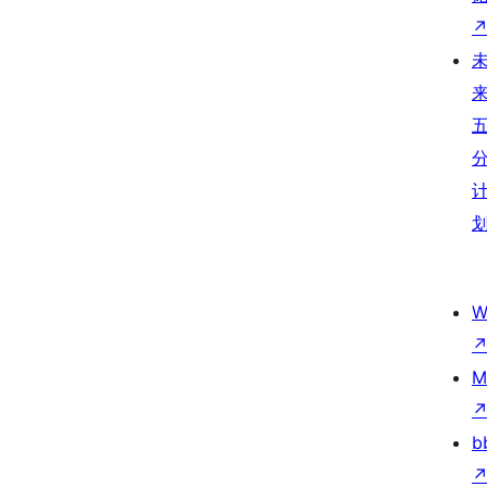
W
M
b