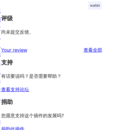
wallet
陈
评级
列
窗
尚未提交反馈。
主
题
评
Your review
查看全部
插
论
支持
件
区
有话要说吗？是否需要帮助？
块
样
查看支持论坛
板
捐助
您愿意支持这个插件的发展吗?
学
捐助此插件