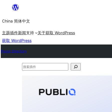
跳
至
China 简体中文
内
容
主题
插件
新闻
支持
关于
获取 WordPress
获取 WordPress
Plugin Directory
搜
索
插
件