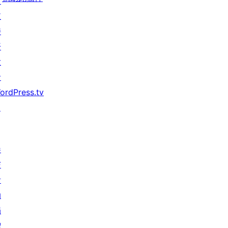
习
支
持
开
发
者
ordPress.tv
↗
参
与
活
动
捐
赠