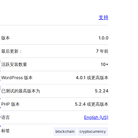
支持
额
版本
1.0.0
外
信
最后更新：
7 年
前
关
息
活跃安装数量
10+
于
新
WordPress 版本
4.0.1 或更高版本
闻
已测试的最高版本为
5.2.24
主
PHP 版本
5.2.4 或更高版本
机
隐
语言
English (US)
私
标签
blockchain
cryptocurrency