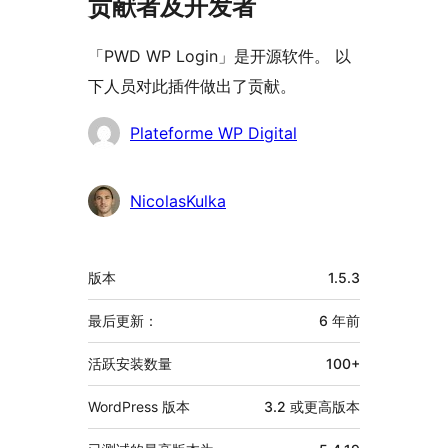
贡献者及开发者
「PWD WP Login」是开源软件。 以
下人员对此插件做出了贡献。
贡
Plateforme WP Digital
献
者
NicolasKulka
额
版本
1.5.3
外
信
最后更新：
6 年
前
息
活跃安装数量
100+
WordPress 版本
3.2 或更高版本