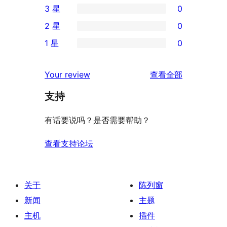
3 星
0
5
条
0
2 星
0
星
4
条
0
评
1 星
0
星
3
条
0
价
评
星
2
条
评
价
Your review
查看全部
评
星
1
论
价
评
支持
星
价
评
有话要说吗？是否需要帮助？
价
查看支持论坛
关于
陈列窗
新闻
主题
主机
插件