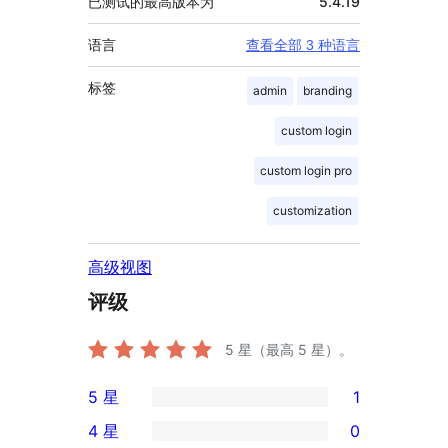
已测试的最高版本为
5.4.19
语言
查看全部 3 种语言
标签
admin
branding
custom login
custom login pro
customization
高级视图
评级
5
星（最高 5 星）。
5 星
1
1
4 星
0
条
0