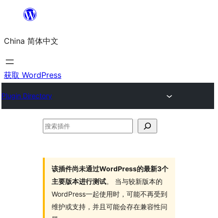
跳
至
China 简体中文
内
容
获取 WordPress
Plugin Directory
搜
索
插
件
该插件尚未通过WordPress的最新3个
主要版本进行测试
。 当与较新版本的
WordPress一起使用时，可能不再受到
维护或支持，并且可能会存在兼容性问