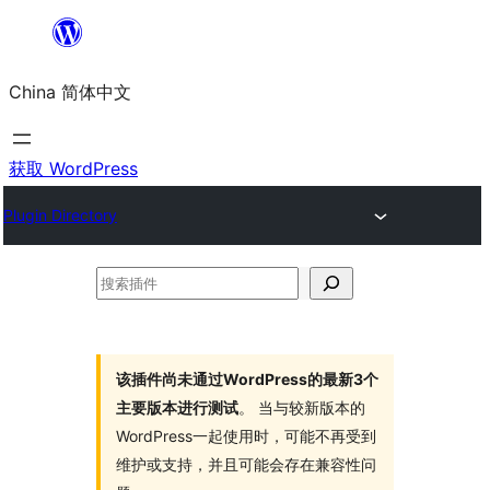
跳
至
China 简体中文
内
容
获取 WordPress
Plugin Directory
搜
索
插
件
该插件尚未通过WordPress的最新3个
主要版本进行测试
。 当与较新版本的
WordPress一起使用时，可能不再受到
维护或支持，并且可能会存在兼容性问