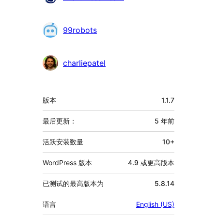
献
者
99robots
charliepatel
额
版本
1.1.7
外
信
最后更新：
5 年
前
息
活跃安装数量
10+
WordPress 版本
4.9 或更高版本
已测试的最高版本为
5.8.14
语言
English (US)