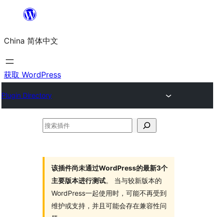
跳
至
China 简体中文
内
容
获取 WordPress
Plugin Directory
搜
索
插
件
该插件尚未通过WordPress的最新3个
主要版本进行测试
。 当与较新版本的
WordPress一起使用时，可能不再受到
维护或支持，并且可能会存在兼容性问