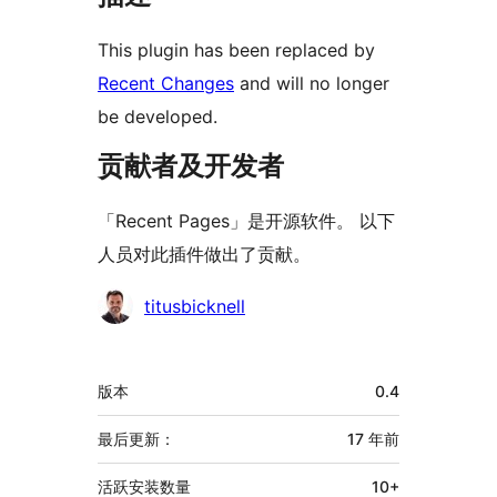
This plugin has been replaced by
Recent Changes
and will no longer
be developed.
贡献者及开发者
「Recent Pages」是开源软件。 以下
人员对此插件做出了贡献。
贡
titusbicknell
献
者
额
版本
0.4
外
信
最后更新：
17 年
前
息
活跃安装数量
10+