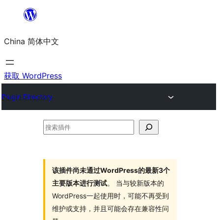
跳
至
China 简体中文
内
容
获取 WordPress
Plugin Directory
搜
索
插
件
该插件尚未通过WordPress的最新3个
主要版本进行测试
。 当与较新版本的
WordPress一起使用时，可能不再受到
维护或支持，并且可能会存在兼容性问