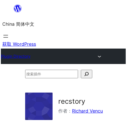
跳
至
China 简体中文
内
容
获取 WordPress
Plugin Directory
搜
索
插
件
recstory
作者：
Richard Vencu