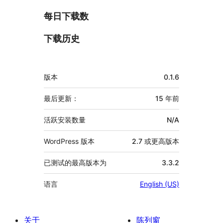
每日下载数
下载历史
额
版本
0.1.6
外
信
最后更新：
15 年
前
息
活跃安装数量
N/A
WordPress 版本
2.7 或更高版本
已测试的最高版本为
3.3.2
语言
English (US)
关于
陈列窗