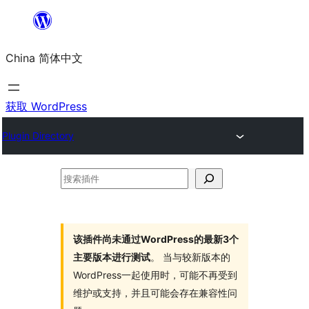
跳
至
China 简体中文
内
容
获取 WordPress
Plugin Directory
搜
索
插
件
该插件尚未通过WordPress的最新3个
主要版本进行测试
。 当与较新版本的
WordPress一起使用时，可能不再受到
维护或支持，并且可能会存在兼容性问