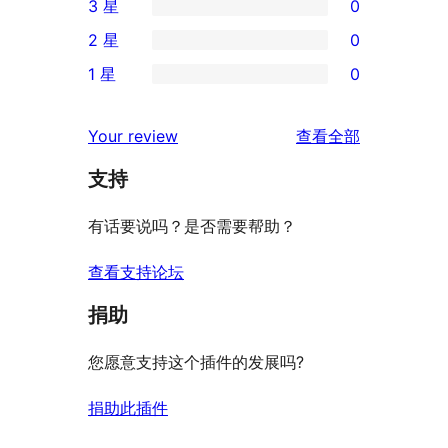
3 星
0
5
条
0
2 星
0
星
4
条
0
评
1 星
0
星
3
条
0
价
评
星
2
条
评
价
Your review
查看全部
评
星
1
论
价
评
支持
星
价
评
有话要说吗？是否需要帮助？
价
查看支持论坛
捐助
您愿意支持这个插件的发展吗?
捐助此插件