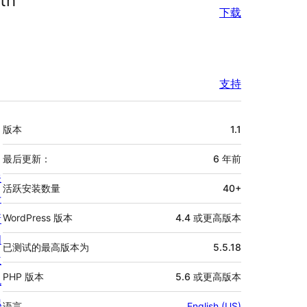
th
下载
支持
额
版本
1.1
外
信
最后更新：
6 年
前
关
息
活跃安装数量
40+
于
新
WordPress 版本
4.4 或更高版本
闻
已测试的最高版本为
5.5.18
主
PHP 版本
5.6 或更高版本
机
隐
语言
English (US)