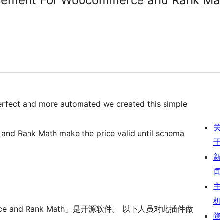
ncement For Woocommerce and Rank Ma
perfect and more automated we created this simple
nd Rank Math make the price valid until schema
commerce and Rank Math」是开源软件。 以下人员对此插件做