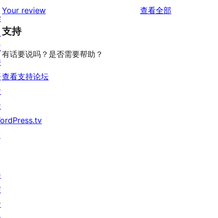
条
评
价
Your review
查看全部
评
星
1
学
论
价
评
支持
星
习
价
评
支
有话要说吗？是否需要帮助？
价
持
开
查看支持论坛
发
者
ordPress.tv
↗
参
与
活