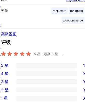
私
标签
rank math
rankmath
woocommerce
陈
列
高级视图
窗
评级
主
题
5
星（最高 5 星）。
插
5 星
1
件
1
4 星
0
区
条
0
3 星
0
块
5
条
0
样
2 星
0
星
4
条
0
板
评
1 星
0
星
3
条
0
价
评
星
2