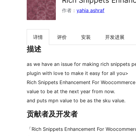
Rich Snippets Enha
作者：
yahia ashraf
详情
评价
安装
开发进展
描述
as we have an issue for making rich snippets 
plugin with love to make it easy for all you>
Rich Snippets Enhancement For Woocommerce a
value to be at the next year from now.
and puts mpn value to be as the sku value.
贡献者及开发者
「Rich Snippets Enhancement For Woo