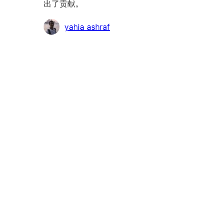
出了贡献。
贡
yahia ashraf
献
者