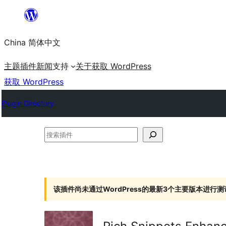
跳
至
China 简体中文
内
容
主题
插件
新闻
支持
关于
获取 WordPress
获取 WordPress
Plugin Directory
搜
索
插
件
该插件尚未通过WordPress的最新3个主要版本进行测