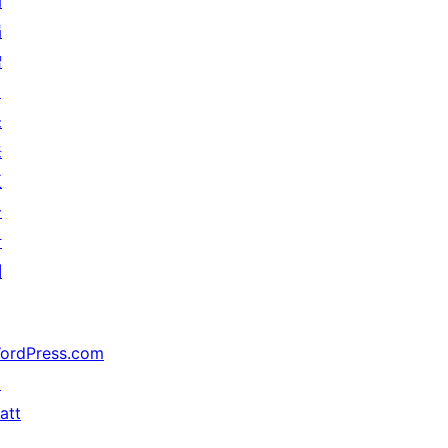
动
捐
赠
↗
未
来
五
分
计
划
ordPress.com
↗
att
↗