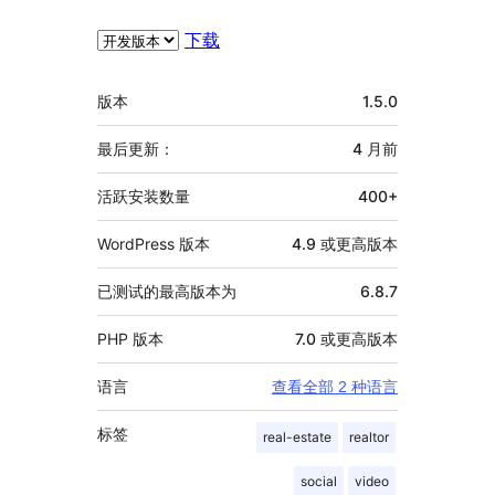
下载
额
版本
1.5.0
外
信
最后更新：
4 月
前
息
活跃安装数量
400+
WordPress 版本
4.9 或更高版本
已测试的最高版本为
6.8.7
PHP 版本
7.0 或更高版本
语言
查看全部 2 种语言
标签
real-estate
realtor
social
video