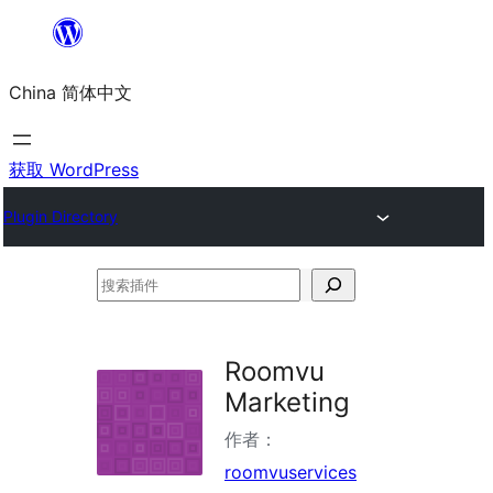
跳
至
China 简体中文
内
容
获取 WordPress
Plugin Directory
搜
索
插
Roomvu
件
Marketing
作者：
roomvuservices