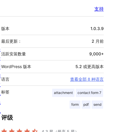
支持
额
版本
1.0.3.9
外
信
最后更新：
2 月
前
关
息
活跃安装数量
9,000+
于
新
WordPress 版本
5.2 或更高版本
闻
语言
查看全部 8 种语言
主
标签
机
attachment
contact form 7
隐
form
pdf
send
私
评级
4.3
星（最高 5 星）。