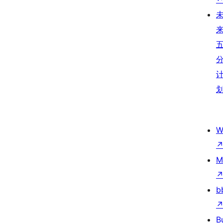
W
M
b
B