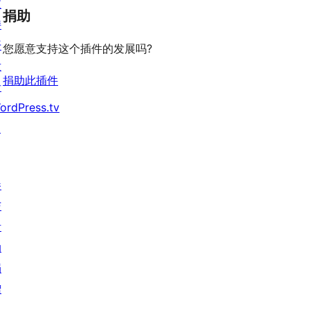
支
捐助
持
开
您愿意支持这个插件的发展吗?
发
捐助此插件
者
ordPress.tv
↗
参
与
活
动
捐
赠
↗