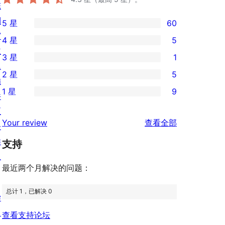
陈
列
5 星
60
60
窗
4 星
5
条
5
主
3 星
1
5
条
1
题
2 星
5
星
4
条
插
5
评
1 星
9
星
3
件
条
9
价
评
星
区
2
条
评
价
Your review
查看全部
评
块
星
1
论
价
样
评
支持
星
板
价
评
最近两个月解决的问题：
价
总计 1，已解决 0
学
习
查看支持论坛