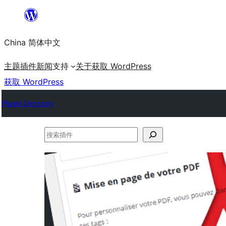
跳
至
China 简体中文
内
容
主题
插件
新闻
支持
关于
获取 WordPress
获取 WordPress
Plugin Directory
搜
索
插
件