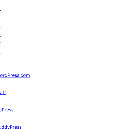
未
来
五
分
计
划
ordPress.com
↗
att
↗
bPress
↗
uddyPress