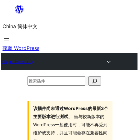
跳
至
China 简体中文
内
容
获取 WordPress
Plugin Directory
搜
索
插
件
该插件尚未通过WordPress的最新3个
主要版本进行测试
。 当与较新版本的
WordPress一起使用时，可能不再受到
维护或支持，并且可能会存在兼容性问