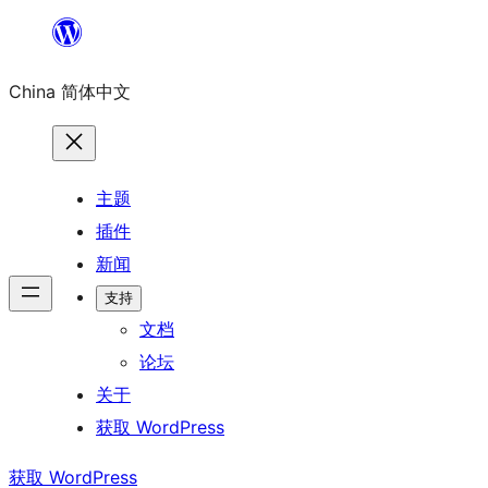
跳
至
China 简体中文
内
容
主题
插件
新闻
支持
文档
论坛
关于
获取 WordPress
获取 WordPress