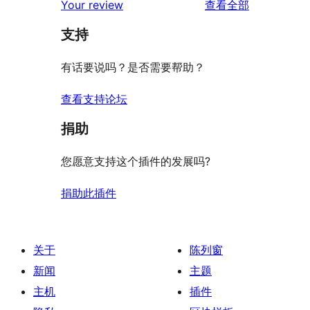
评
价
Your review
查看全部
评
星
1
论
价
评
支持
星
价
评
有话要说吗？是否需要帮助？
价
查看支持论坛
捐助
您愿意支持这个插件的发展吗?
捐助此插件
关于
陈列窗
新闻
主题
主机
插件