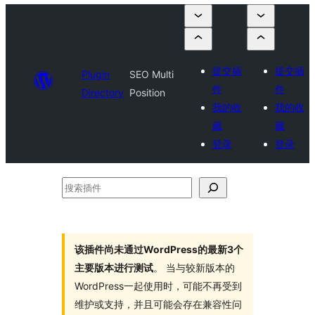
提交插
提交插
Plugin
SEO Multi
件
件
Directory
Position
我的收
我的收
藏
藏
登录
登录
搜
索
插
件
该插件尚未通过WordPress的最新3个
主要版本进行测试
。 当与较新版本的
WordPress一起使用时，可能不再受到
维护或支持，并且可能会存在兼容性问