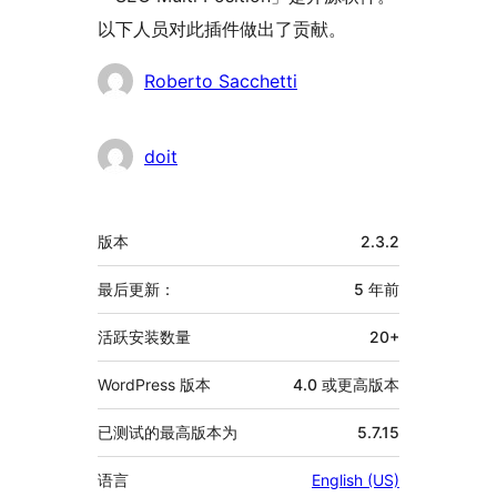
以下人员对此插件做出了贡献。
贡
Roberto Sacchetti
献
者
doit
额
版本
2.3.2
外
信
最后更新：
5 年
前
息
活跃安装数量
20+
WordPress 版本
4.0 或更高版本
已测试的最高版本为
5.7.15
语言
English (US)