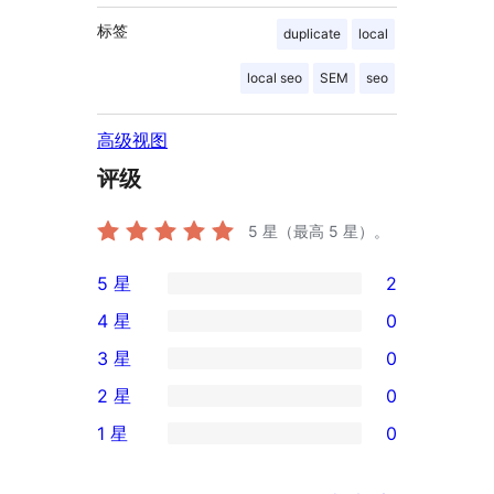
标签
duplicate
local
local seo
SEM
seo
高级视图
评级
5
星（最高 5 星）。
5 星
2
2
4 星
0
条
0
3 星
0
5
条
0
2 星
0
星
4
条
0
评
1 星
0
星
3
条
0
价
评
星
2
条