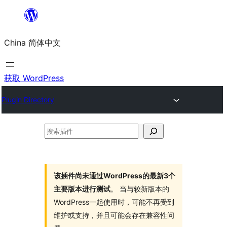
跳
至
China 简体中文
内
容
获取 WordPress
Plugin Directory
搜
索
插
件
该插件尚未通过WordPress的最新3个
主要版本进行测试
。 当与较新版本的
WordPress一起使用时，可能不再受到
维护或支持，并且可能会存在兼容性问