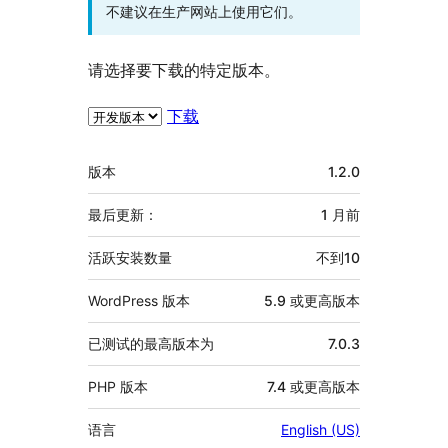
不建议在生产网站上使用它们。
请选择要下载的特定版本。
下载
额
版本
1.2.0
外
信
最后更新：
1 月
前
息
活跃安装数量
不到10
WordPress 版本
5.9 或更高版本
已测试的最高版本为
7.0.3
PHP 版本
7.4 或更高版本
语言
English (US)