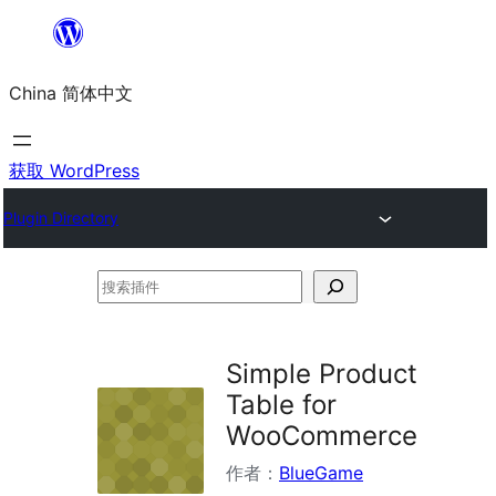
跳
至
China 简体中文
内
容
获取 WordPress
Plugin Directory
搜
索
插
Simple Product
件
Table for
WooCommerce
作者：
BlueGame