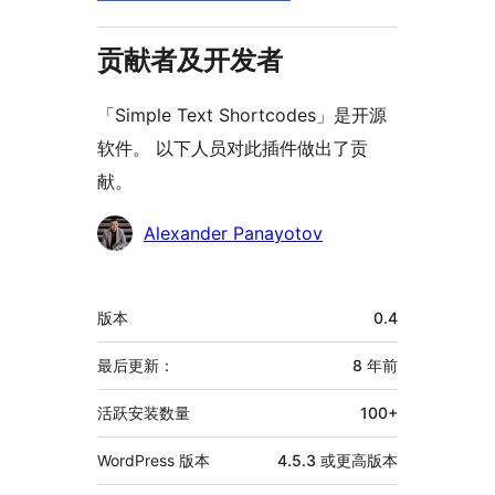
贡献者及开发者
「Simple Text Shortcodes」是开源
软件。 以下人员对此插件做出了贡
献。
贡
Alexander Panayotov
献
者
额
版本
0.4
外
信
最后更新：
8 年
前
息
活跃安装数量
100+
WordPress 版本
4.5.3 或更高版本