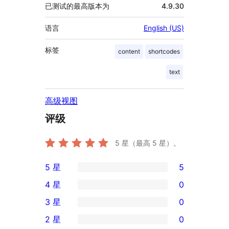
已测试的最高版本为
4.9.30
语言
English (US)
标签
content
shortcodes
text
高级视图
评级
5
星（最高 5 星）。
5 星
5
5
4 星
0
条
0
3 星
0
5
条
0
2 星
0
星
4
条
0