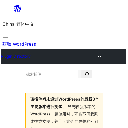
跳
至
China 简体中文
内
容
获取 WordPress
Plugin Directory
搜
索
插
件
该插件尚未通过WordPress的最新3个
主要版本进行测试
。 当与较新版本的
WordPress一起使用时，可能不再受到
维护或支持，并且可能会存在兼容性问