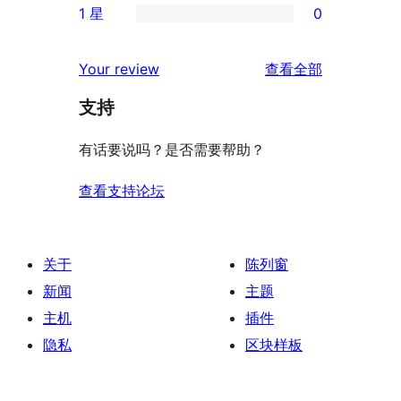
评
1 星
0
星
3
条
0
价
评
星
2
条
评
价
Your review
查看全部
评
星
1
论
价
评
支持
星
价
评
有话要说吗？是否需要帮助？
价
查看支持论坛
关于
陈列窗
新闻
主题
主机
插件
隐私
区块样板