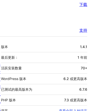
下载
支持
额
版本
1.4.1
外
信
最后更新：
1 年
前
关
息
活跃安装数量
70+
于
新
WordPress 版本
6.2 或更高版本
闻
已测试的最高版本为
6.7.6
主
PHP 版本
7.3 或更高版本
机
隐
语言
查看全部 3 种语言