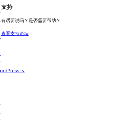
论
价
评
支持
星
学
价
评
习
有话要说吗？是否需要帮助？
价
支
查看支持论坛
持
开
发
者
ordPress.tv
↗
参
与
活