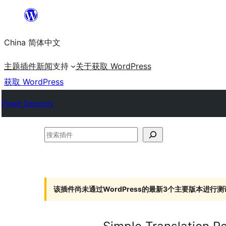
跳
至
China 简体中文
内
容
主题
插件
新闻
支持
关于
获取 WordPress
获取 WordPress
Plugin Directory
搜
索
插
件
该插件尚未通过WordPress的最新3个主要版本进行测