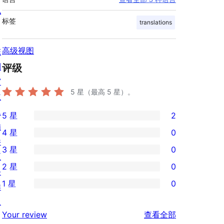
私
标签
translations
高级视图
陈
列
评级
窗
5
星（最高 5 星）。
主
题
5 星
2
2
插
4 星
0
条
0
件
3 星
0
5
条
0
区
2 星
0
星
4
条
块
0
评
1 星
0
星
3
样
条
0
价
评
星
板
2
条
评
价
Your review
查看全部
评
星
1