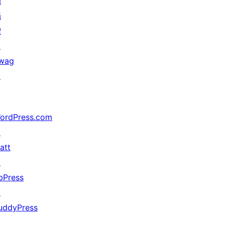
动
捐
赠
↗
wag
↗
ordPress.com
↗
att
↗
bPress
↗
uddyPress
↗