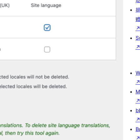
S
W
M
b
B