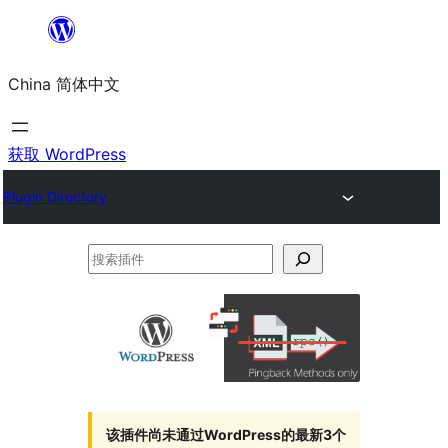
跳
至
China 简体中文
内
容
获取 WordPress
Plugin Directory
搜
索
插
件
该插件尚未通过WordPress的最新3个