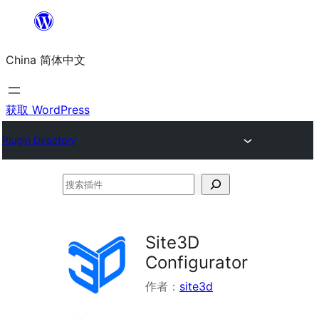
跳
至
China 简体中文
内
容
获取 WordPress
Plugin Directory
搜
索
插
Site3D
件
Configurator
作者：
site3d