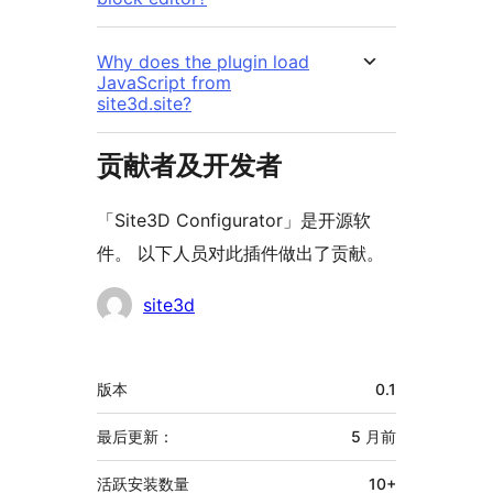
Why does the plugin load
JavaScript from
site3d.site?
贡献者及开发者
「Site3D Configurator」是开源软
件。 以下人员对此插件做出了贡献。
贡
site3d
献
者
额
版本
0.1
外
信
最后更新：
5 月
前
息
活跃安装数量
10+