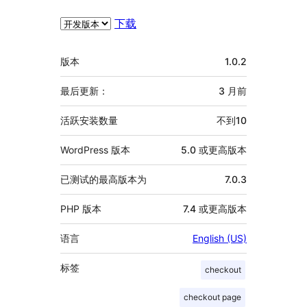
下载
额
版本
1.0.2
外
信
最后更新：
3 月
前
息
活跃安装数量
不到10
WordPress 版本
5.0 或更高版本
已测试的最高版本为
7.0.3
PHP 版本
7.4 或更高版本
语言
English (US)
标签
checkout
checkout page