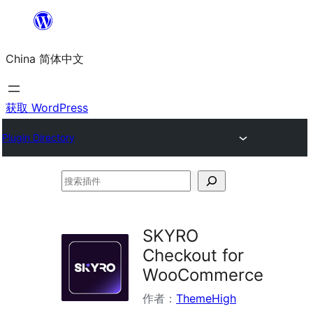
跳
至
China 简体中文
内
容
获取 WordPress
Plugin Directory
搜
索
插
SKYRO
件
Checkout for
WooCommerce
作者：
ThemeHigh