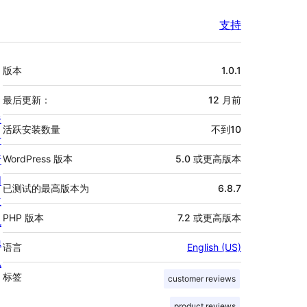
支持
额
版本
1.0.1
外
信
最后更新：
12 月
前
关
息
活跃安装数量
不到10
于
新
WordPress 版本
5.0 或更高版本
闻
已测试的最高版本为
6.8.7
主
PHP 版本
7.2 或更高版本
机
隐
语言
English (US)
私
标签
customer reviews
product reviews