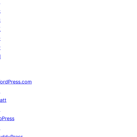
↗
未
来
五
分
计
划
ordPress.com
↗
att
↗
bPress
↗
uddyPress