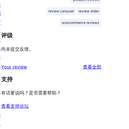
陈
review carousel
review slider
列
窗
woocommerce reviews
主
评级
题
插
尚未提交反馈。
件
区
评
Your review
查看全部
块
论
支持
样
板
有话要说吗？是否需要帮助？
查看支持论坛
学
习