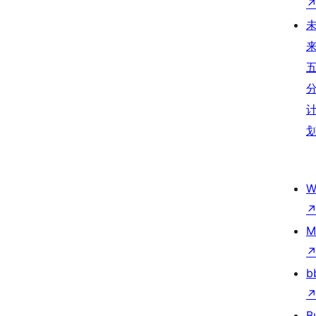
W
M
b
B