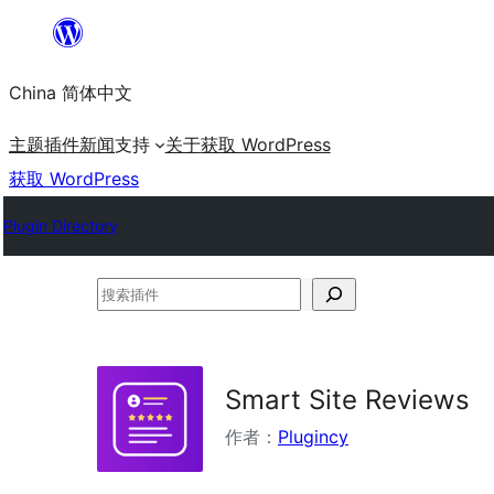
跳
至
China 简体中文
内
容
主题
插件
新闻
支持
关于
获取 WordPress
获取 WordPress
Plugin Directory
搜
索
插
件
Smart Site Reviews
作者：
Plugincy