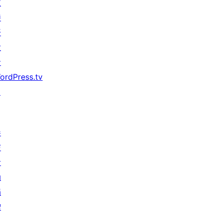
支
持
开
发
者
ordPress.tv
↗
参
与
活
动
捐
赠
↗