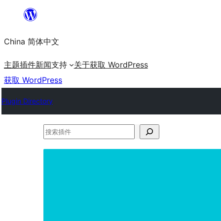
跳
至
China 简体中文
内
容
主题
插件
新闻
支持
关于
获取 WordPress
获取 WordPress
Plugin Directory
搜
索
插
件