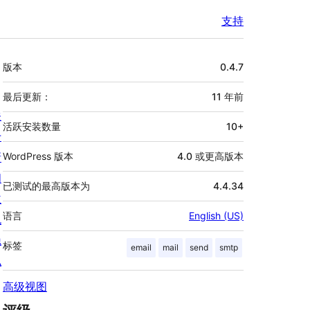
支持
额
版本
0.4.7
外
信
最后更新：
11 年
前
关
息
活跃安装数量
10+
于
新
WordPress 版本
4.0 或更高版本
闻
已测试的最高版本为
4.4.34
主
语言
English (US)
机
隐
标签
email
mail
send
smtp
私
高级视图