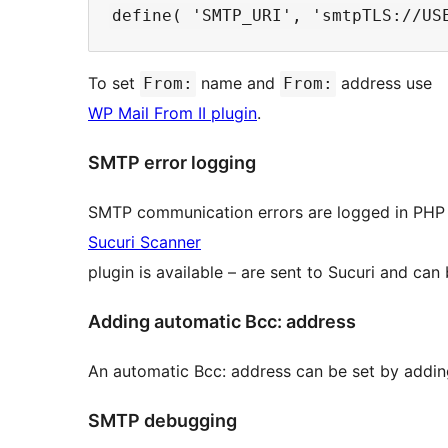
To set
name and
address use
From:
From:
WP Mail From II plugin
.
SMTP error logging
SMTP communication errors are logged in PHP e
Sucuri Scanner
plugin is available – are sent to Sucuri and can
Adding automatic Bcc: address
An automatic Bcc: address can be set by addi
SMTP debugging