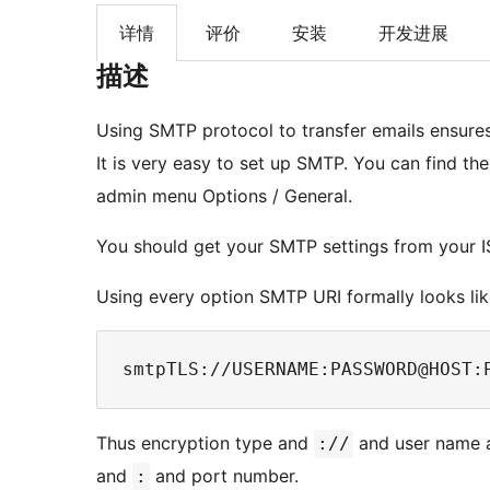
详情
评价
安装
开发进展
描述
Using SMTP protocol to transfer emails ensures
It is very easy to set up SMTP. You can find th
admin menu Options / General.
You should get your SMTP settings from your IS
Using every option SMTP URI formally looks like
Thus encryption type and
and user name
://
and
and port number.
: