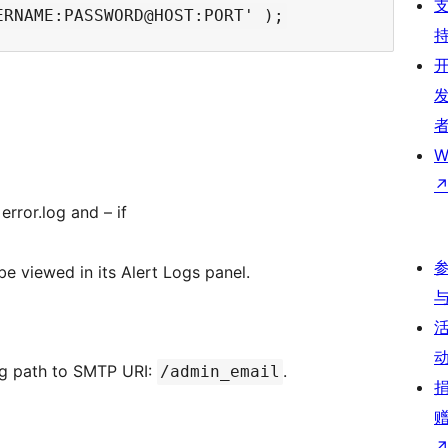
W
rror.log and – if
 be viewed in its Alert Logs panel.
ng path to SMTP URI:
.
/admin_email