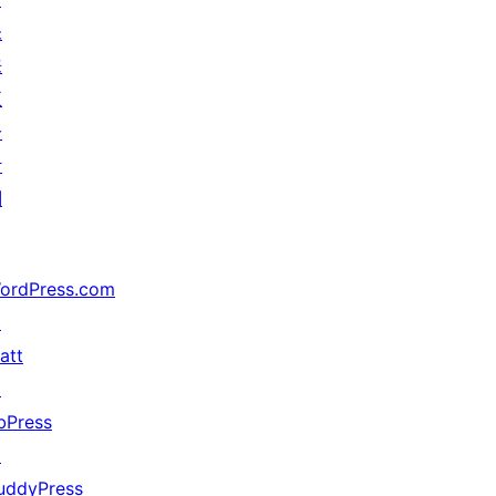
未
来
五
分
计
划
ordPress.com
↗
att
↗
bPress
↗
uddyPress