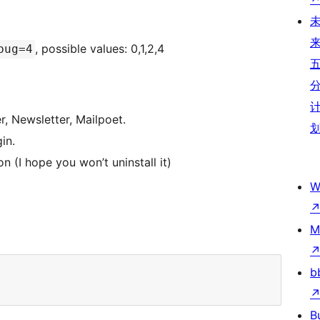
, possible values: 0,1,2,4
bug=4
r, Newsletter, Mailpoet.
in.
n (I hope you won’t uninstall it)
W
M
b
B