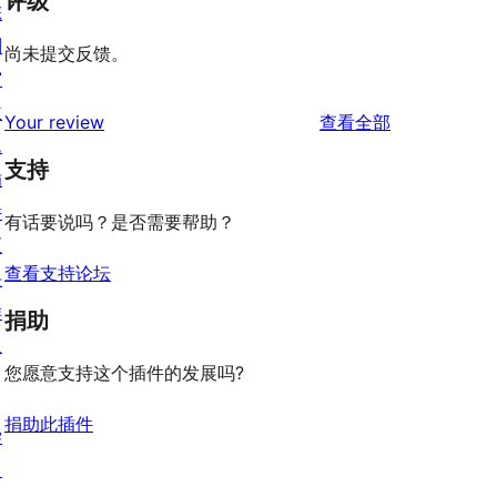
评级
陈
列
尚未提交反馈。
窗
主
评
Your review
查看全部
题
论
支持
插
件
有话要说吗？是否需要帮助？
区
查看支持论坛
块
样
捐助
板
您愿意支持这个插件的发展吗?
捐助此插件
学
习