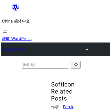
跳
至
China 简体中文
内
容
获取 WordPress
Plugin Directory
搜
索
插
SoftIcon
件
Related
Posts
作者：
Faruk