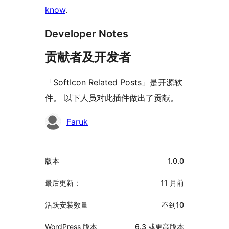
know
.
Developer Notes
贡献者及开发者
「SoftIcon Related Posts」是开源软
件。 以下人员对此插件做出了贡献。
贡
Faruk
献
者
额
版本
1.0.0
外
信
最后更新：
11 月
前
息
活跃安装数量
不到10
WordPress 版本
6.3 或更高版本