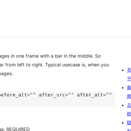
mages in one frame with a bar in the middle. So
r from left to right. Typical usecase is, when you
mages.
before_alt="" after_src="" after_alt=""
mage. REQUIRED