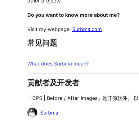
other projects.
Do you want to know more about me?
Visit my webpage:
Surbma.com
常见问题
What does Surbma mean?
贡献者及开发者
「CPS | Before / After Images」是开
贡
Surbma
献
者