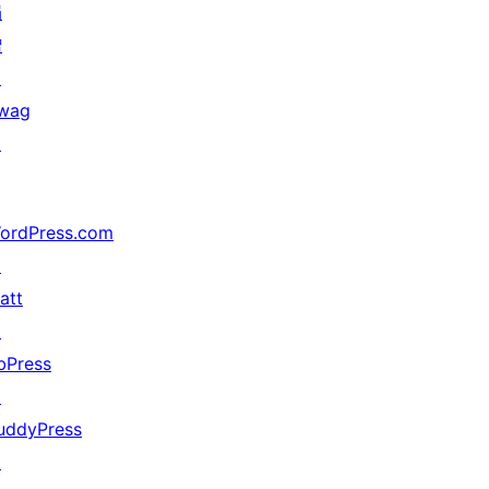
捐
赠
↗
wag
↗
ordPress.com
↗
att
↗
bPress
↗
uddyPress
↗