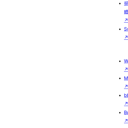
S
W
M
b
B