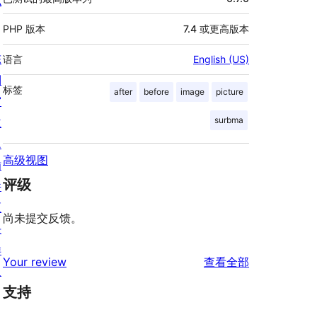
私
PHP 版本
7.4 或更高版本
陈
语言
English (US)
列
标签
after
before
image
picture
窗
surbma
主
题
高级视图
插
评级
件
区
尚未提交反馈。
块
样
评
Your review
查看全部
板
论
支持