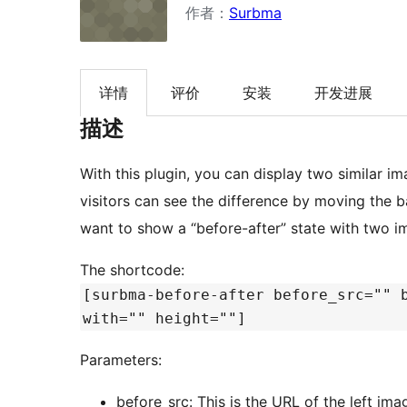
作者：
Surbma
详情
评价
安装
开发进展
描述
With this plugin, you can display two similar i
visitors can see the difference by moving the ba
want to show a “before-after” state with two i
The shortcode:
[surbma-before-after before_src="" 
with="" height=""]
Parameters:
before_src: This is the URL of the left i