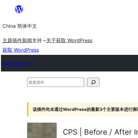
跳
至
China 简体中文
内
容
主题
插件
新闻
支持
关于
获取 WordPress
获取 WordPress
Plugin Directory
搜
索
插
件
该插件尚未通过WordPress的最新3个主要版本进行测
CPS | Before / After