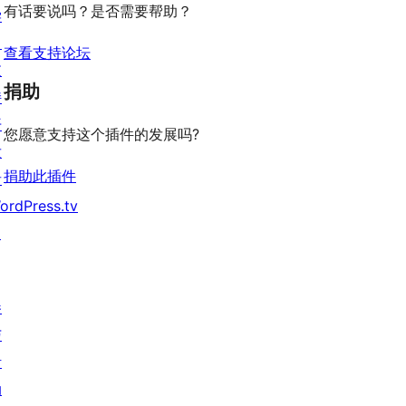
有话要说吗？是否需要帮助？
学
习
查看支持论坛
支
捐助
持
开
您愿意支持这个插件的发展吗?
发
捐助此插件
者
ordPress.tv
↗
参
与
活
动