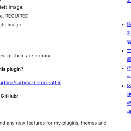
 left image.
age. REQUIRED
ight image.
est of them are optional.
his plugin?
Surbma/surbma-before-after
 GitHub:
end any new features for my plugins, themes and