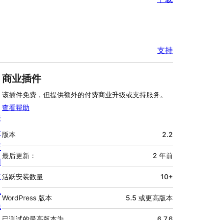
支持
商业插件
该插件免费，但提供额外的付费商业升级或支持服务。
查看帮助
关
额
于
版本
2.2
外
新
信
最后更新：
2 年
前
闻
息
主
活跃安装数量
10+
机
WordPress 版本
5.5 或更高版本
隐
已测试的最高版本为
6.7.6