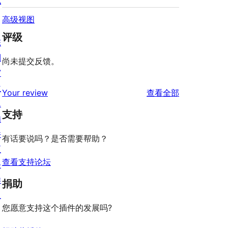
私
高级视图
评级
陈
列
尚未提交反馈。
窗
主
评
Your review
查看全部
题
论
支持
插
件
有话要说吗？是否需要帮助？
区
查看支持论坛
块
样
捐助
板
您愿意支持这个插件的发展吗?