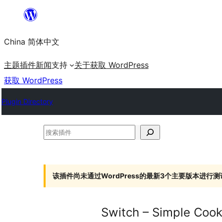
跳
至
China 简体中文
内
容
主题
插件
新闻
支持
关于
获取 WordPress
获取 WordPress
Plugin Directory
搜
索
插
件
该插件尚未通过WordPress的最新3个主要版本进行测
Switch – Simple Cook