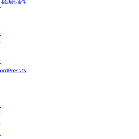
捐助此插件
学
习
支
持
开
发
者
ordPress.tv
↗
参
与
活
动