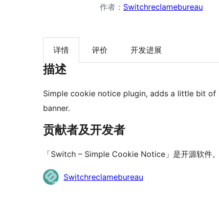
作者：
Switchreclamebureau
详情
评价
开发进展
描述
Simple cookie notice plugin, adds a little bit o
banner.
贡献者及开发者
「Switch – Simple Cookie Notice」
贡
Switchreclamebureau
献
者