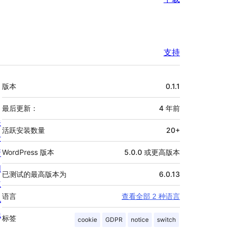
支持
额
版本
0.1.1
外
信
最后更新：
4 年
前
关
息
活跃安装数量
20+
于
新
WordPress 版本
5.0.0 或更高版本
闻
已测试的最高版本为
6.0.13
主
语言
查看全部 2 种语言
机
隐
标签
cookie
GDPR
notice
switch