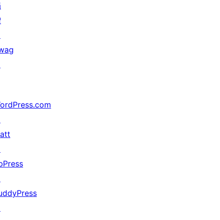
捐
赠
↗
wag
↗
ordPress.com
↗
att
↗
bPress
↗
uddyPress
↗