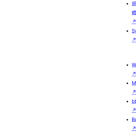
S
W
M
b
B