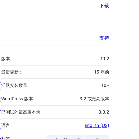
下载
支持
额
版本
1.1.2
外
信
最后更新：
15 年
前
关
息
活跃安装数量
10+
于
新
WordPress 版本
3.2 或更高版本
闻
已测试的最高版本为
3.3.2
主
语言
English (US)
机
隐
标签