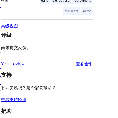
guild
old republic
recruitment
私
star wars
swtor
高级视图
陈
评级
列
窗
尚未提交反馈。
主
题
评
Your review
查看全部
插
论
件
支持
区
有话要说吗？是否需要帮助？
块
样
查看支持论坛
板
捐助