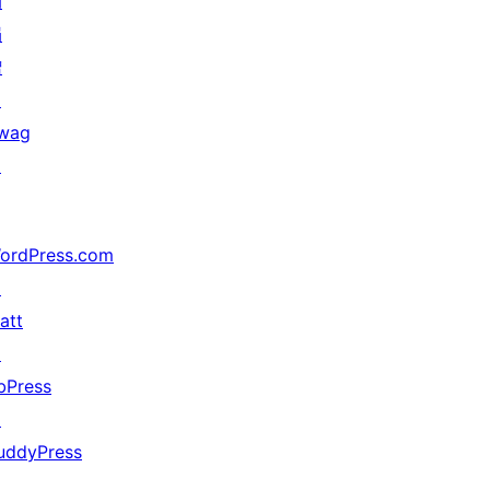
动
捐
赠
↗
wag
↗
ordPress.com
↗
att
↗
bPress
↗
uddyPress
↗