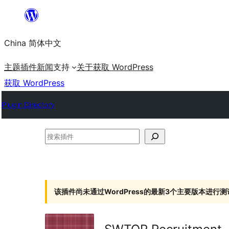
跳
至
China 简体中文
内
容
主题
插件
新闻
支持
关于
获取 WordPress
获取 WordPress
Plugin Directory
搜
索
插
件
该插件尚未通过WordPress的最新3个主要版本进行测