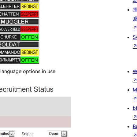
S
language options in use.
W
M
b
B