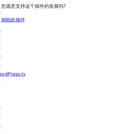
您愿意支持这个插件的发展吗?
学
捐助此插件
习
支
持
开
发
者
ordPress.tv
↗
参
与
活