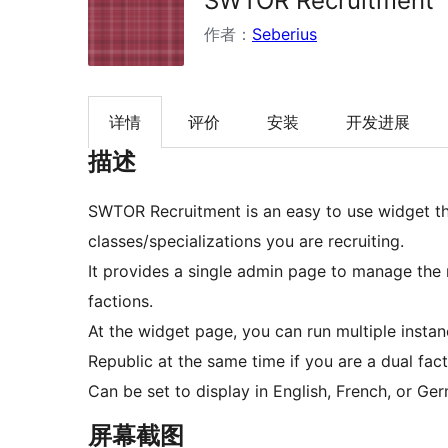
SWTOR Recruitment
作者：
Seberius
详情
评价
安装
开发进展
描述
SWTOR Recruitment is an easy to use widget that
classes/specializations you are recruiting.
It provides a single admin page to manage the 
factions.
At the widget page, you can run multiple insta
Republic at the same time if you are a dual fact
Can be set to display in English, French, or Ge
屏幕截图