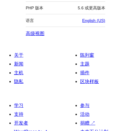
PHP 版本
5.6 或更高版本
语言
English (US)
高级视图
关于
陈列窗
新闻
主题
主机
插件
隐私
区块样板
学习
参与
支持
活动
开发者
捐赠
↗