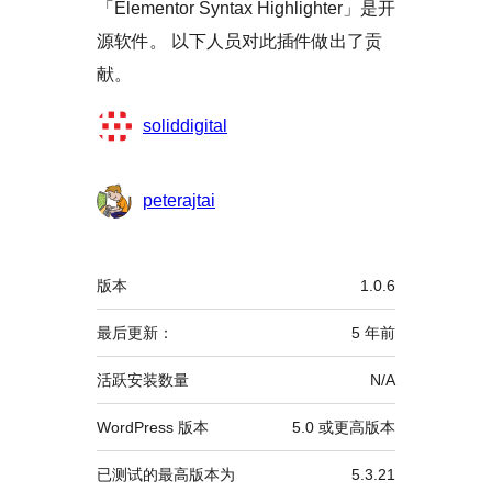
「Elementor Syntax Highlighter」是开
源软件。 以下人员对此插件做出了贡
献。
贡
soliddigital
献
者
peterajtai
额
版本
1.0.6
外
信
最后更新：
5 年
前
息
活跃安装数量
N/A
WordPress 版本
5.0 或更高版本
已测试的最高版本为
5.3.21