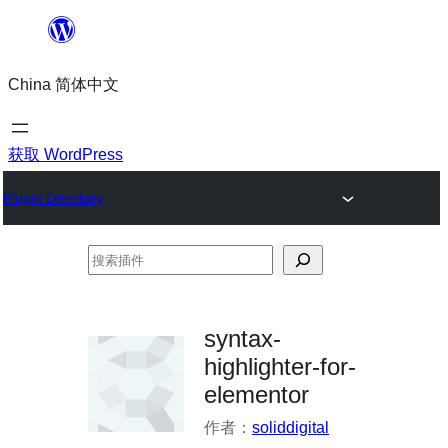
跳
至
China 简体中文
内
容
获取 WordPress
Plugin Directory
搜
索
插
syntax-
件
highlighter-for-
elementor
作者：
soliddigital