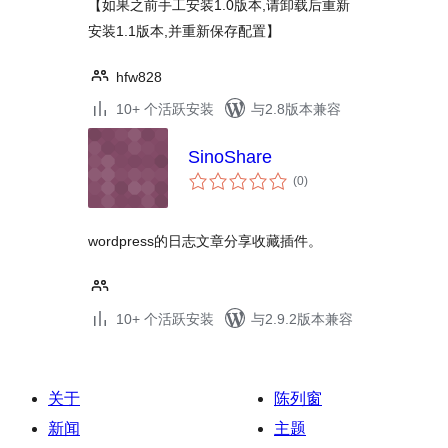
【如果之前手工安装1.0版本,请卸载后重新
安装1.1版本,并重新保存配置】
hfw828
10+ 个活跃安装
与2.8版本兼容
SinoShare
总
(0
)
评
级
wordpress的日志文章分享收藏插件。
10+ 个活跃安装
与2.9.2版本兼容
关于
陈列窗
新闻
主题