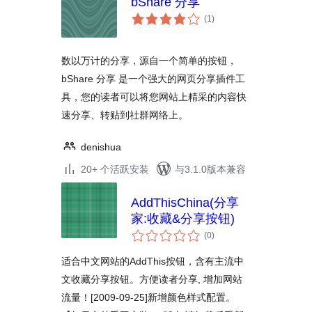
bShare 分享
总
(1
)
评
级
数以万计的分享，源自一个简单的按钮，
bShare 分享 是一个强大的网页分享插件工
具，您的读者可以将您网站上精采的内容快
速分享、转贴到社群网络上。
denishua
20+ 个活跃安装
与3.1.0版本兼容
AddThisChina(分享
家:收藏&分享按钮)
总
(0
)
评
级
适合中文网站的AddThis按钮，含有主流中
文收藏分享按钮。方便读者分享, 增加网站
流量！[2009-09-25]新增颜色样式配置。