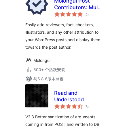
Molongui Post
Contributors: Multi-
总
Role Contributor
(2
)
评
级
Attribution
Easily add reviewers, fact-checkers,
illustrators, and any other attribution to
your WordPress posts and display them
towards the post author.
Molongui
500+ 个活跃安装
与6.8.6版本兼容
Read and
Understood
总
(6
)
评
级
V2.3 Better sanitization of arguments
coming in from POST and written to DB