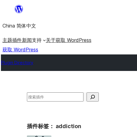
跳
至
China 简体中文
内
容
主题
插件
新闻
支持
关于
获取 WordPress
获取 WordPress
Plugin Directory
搜
索
插件标签：
addiction