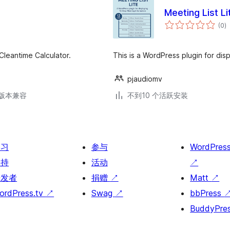
Meeting List Li
总
(0
)
评
级
Cleantime Calculator.
This is a WordPress plugin for dis
pjaudiomv
.3版本兼容
不到10 个活跃安装
学习
参与
WordPres
支持
活动
↗
开发者
捐赠
↗
Matt
↗
ordPress.tv
↗
Swag
↗
bbPress
BuddyPre