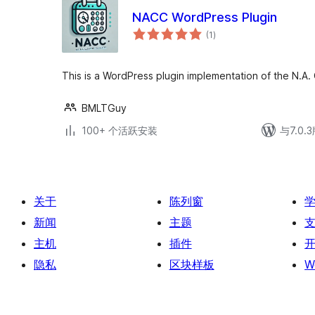
NACC WordPress Plugin
总
(1
)
评
级
This is a WordPress plugin implementation of the N.A. 
BMLTGuy
100+ 个活跃安装
与7.0
关于
陈列窗
新闻
主题
主机
插件
隐私
区块样板
W