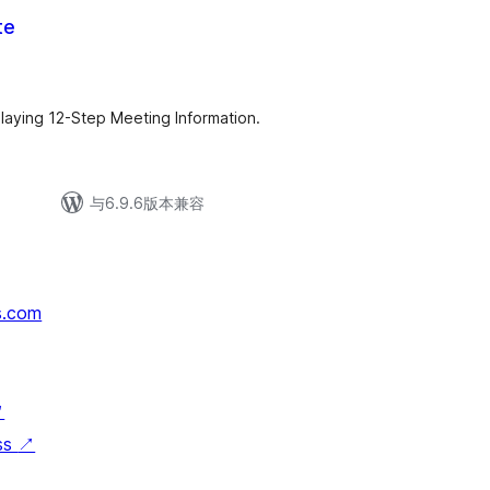
te
playing 12-Step Meeting Information.
与6.9.6版本兼容
s.com
↗
ss
↗