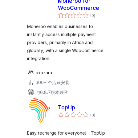
Moneroo for
WooCommerce
总
(0
)
评
级
Moneroo enables businesses to
instantly access multiple payment
providers, primarily in Africa and
globally, with a single WooCommerce
integration.
axazara
300+ 个活跃安装
与6.8.7版本兼容
TopUp
总
(0
)
评
级
Easy recharge for everyone! – TopUp