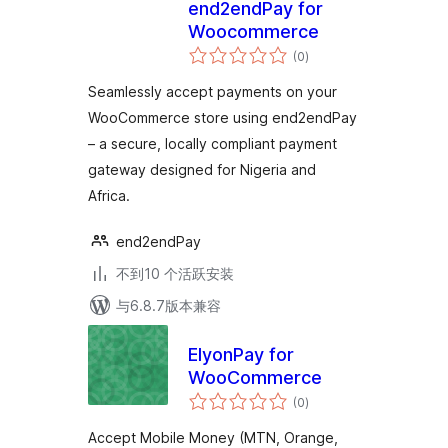
end2endPay for
Woocommerce
总
(0
)
评
级
Seamlessly accept payments on your
WooCommerce store using end2endPay
– a secure, locally compliant payment
gateway designed for Nigeria and
Africa.
end2endPay
不到10 个活跃安装
与6.8.7版本兼容
ElyonPay for
WooCommerce
总
(0
)
评
级
Accept Mobile Money (MTN, Orange,