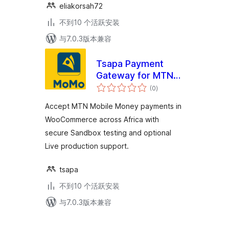
eliakorsah72
不到10 个活跃安装
与7.0.3版本兼容
Tsapa Payment
Gateway for MTN
总
Mobile Money in
(0
)
评
级
Africa
Accept MTN Mobile Money payments in
WooCommerce across Africa with
secure Sandbox testing and optional
Live production support.
tsapa
不到10 个活跃安装
与7.0.3版本兼容