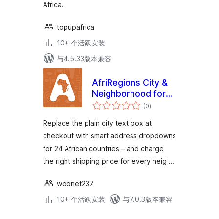
Africa.
topupafrica
10+ 个活跃安装
与4.5.33版本兼容
AfriRegions City &
Neighborhood for
总
WooCommerce
(0
)
评
级
Replace the plain city text box at
checkout with smart address dropdowns
for 24 African countries – and charge
the right shipping price for every neig …
woonet237
10+ 个活跃安装
与7.0.3版本兼容