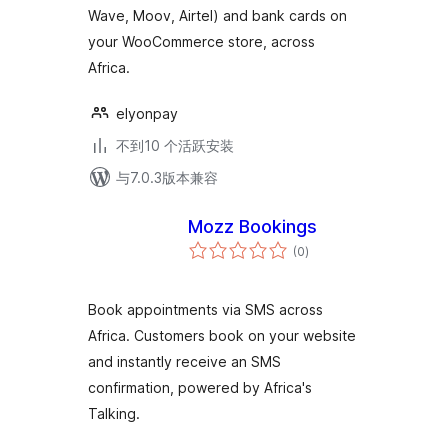
Wave, Moov, Airtel) and bank cards on
your WooCommerce store, across
Africa.
elyonpay
不到10 个活跃安装
与7.0.3版本兼容
Mozz Bookings
总
(0
)
评
级
Book appointments via SMS across
Africa. Customers book on your website
and instantly receive an SMS
confirmation, powered by Africa's
Talking.