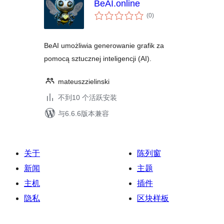
BeAI.online
总
(0
)
评
级
BeAI umożliwia generowanie grafik za
pomocą sztucznej inteligencji (AI).
mateuszzielinski
不到10 个活跃安装
与6.6.6版本兼容
关于
陈列窗
新闻
主题
主机
插件
隐私
区块样板