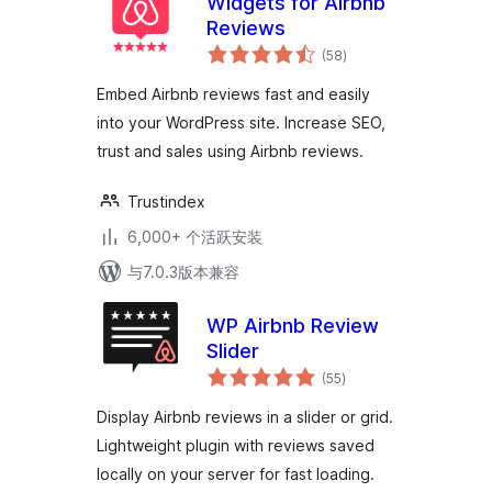
Widgets for Airbnb
Reviews
总
(58
)
评
级
Embed Airbnb reviews fast and easily
into your WordPress site. Increase SEO,
trust and sales using Airbnb reviews.
Trustindex
6,000+ 个活跃安装
与7.0.3版本兼容
WP Airbnb Review
Slider
总
(55
)
评
级
Display Airbnb reviews in a slider or grid.
Lightweight plugin with reviews saved
locally on your server for fast loading.