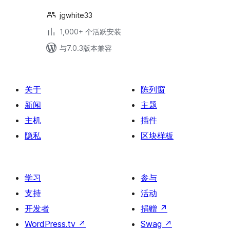
jgwhite33
1,000+ 个活跃安装
与7.0.3版本兼容
关于
陈列窗
新闻
主题
主机
插件
隐私
区块样板
学习
参与
支持
活动
开发者
捐赠
↗
WordPress.tv
↗
Swag
↗