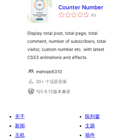
Counter Number
总
(0
)
评
级
Display total post, total page, total
comment, number of subscribers, total
visitor, custom number etc. with latest
CSS3 animations and effects.
mehrab6310
20+ 个活跃安装
与5.9.15版本兼容
关于
陈列窗
新闻
主题
主机
插件