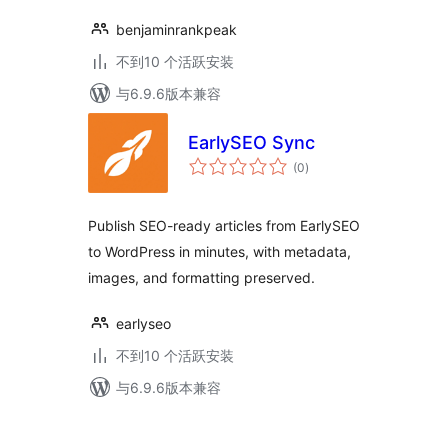
benjaminrankpeak
不到10 个活跃安装
与6.9.6版本兼容
EarlySEO Sync
总
(0
)
评
级
Publish SEO-ready articles from EarlySEO
to WordPress in minutes, with metadata,
images, and formatting preserved.
earlyseo
不到10 个活跃安装
与6.9.6版本兼容