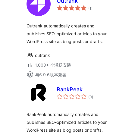
Outrank
总
(1
)
评
级
Outrank automatically creates and
publishes SEO-optimized articles to your
WordPress site as blog posts or drafts.
outrank
1,000+ 个活跃安装
与6.9.6版本兼容
RankPeak
总
(0
)
评
级
RankPeak automatically creates and
publishes SEO-optimized articles to your
WordPress site as blog posts or drafts.