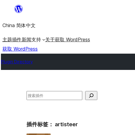
跳
至
China 简体中文
内
容
主题
插件
新闻
支持
关于
获取 WordPress
获取 WordPress
Plugin Directory
搜
索
插件标签：
artisteer