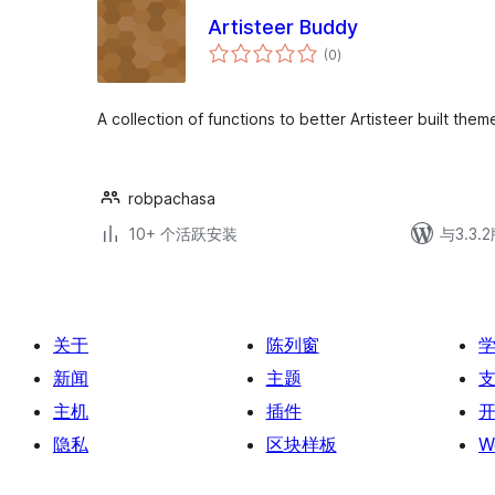
Artisteer Buddy
总
(0
)
评
级
A collection of functions to better Artisteer built them
robpachasa
10+ 个活跃安装
与3.3
关于
陈列窗
新闻
主题
主机
插件
隐私
区块样板
W