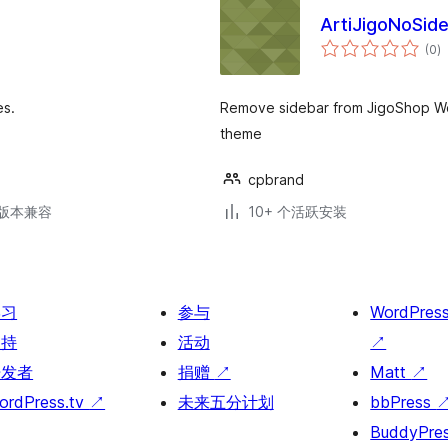
ArtiJigoNoSid
总
(0
)
评
级
es.
Remove sidebar from JigoShop Wo
theme
cpbrand
.2版本兼容
10+ 个活跃安装
学习
参与
WordPres
支持
活动
↗
开发者
捐赠
↗
Matt
↗
ordPress.tv
↗
未来五分计划
bbPress
BuddyPre