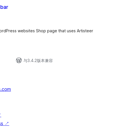
ebar
rdPress websites Shop page that uses Artisteer
与3.4.2版本兼容
s.com
↗
ss
↗