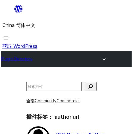
跳
至
China 简体中文
内
容
获取 WordPress
Plugin Directory
搜
索
全部
Community
Commercial
插件标签：
author url