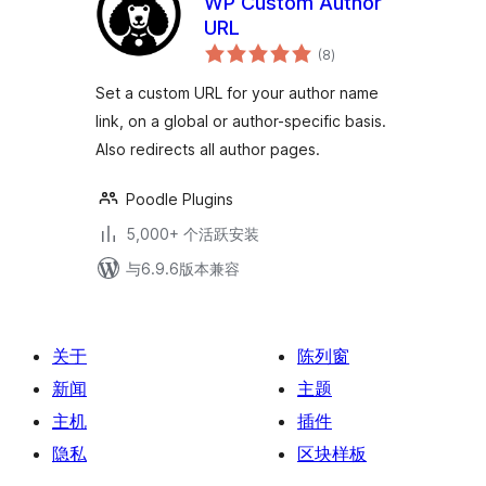
WP Custom Author
URL
总
(8
)
评
级
Set a custom URL for your author name
link, on a global or author-specific basis.
Also redirects all author pages.
Poodle Plugins
5,000+ 个活跃安装
与6.9.6版本兼容
关于
陈列窗
新闻
主题
主机
插件
隐私
区块样板