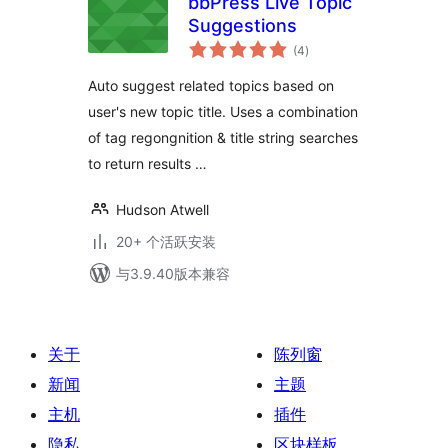
bbPress Live Topic
Suggestions
总
(4
)
评
级
Auto suggest related topics based on
user's new topic title. Uses a combination
of tag regongnition & title string searches
to return results …
Hudson Atwell
20+ 个活跃安装
与3.9.40版本兼容
关于
陈列窗
新闻
主题
主机
插件
隐私
区块样板