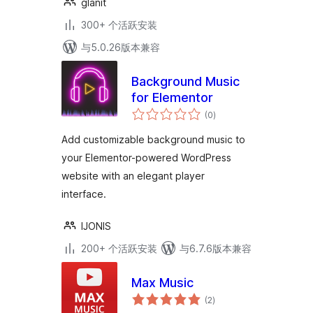
glanit
300+ 个活跃安装
与5.0.26版本兼容
Background Music
for Elementor
总
(0
)
评
级
Add customizable background music to
your Elementor-powered WordPress
website with an elegant player
interface.
IJONIS
200+ 个活跃安装
与6.7.6版本兼容
Max Music
总
(2
)
评
级