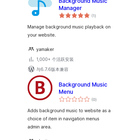
Background Music
Manager
总
(1
)
评
级
Manage background music playback on
your website.
yamaker
1,000+ 个活跃安装
与6.7.6版本兼容
Background Music
Menu
总
(0
)
评
级
Adds background music to website as a
choice of item in navigation menus
admin area.