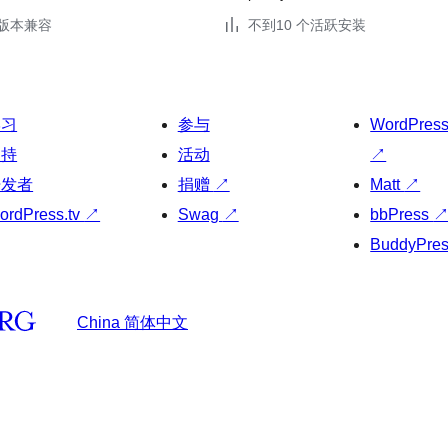
.3版本兼容
不到10 个活跃安装
学习
参与
WordPres
支持
活动
↗
开发者
捐赠
↗
Matt
↗
ordPress.tv
↗
Swag
↗
bbPress
BuddyPre
China 简体中文