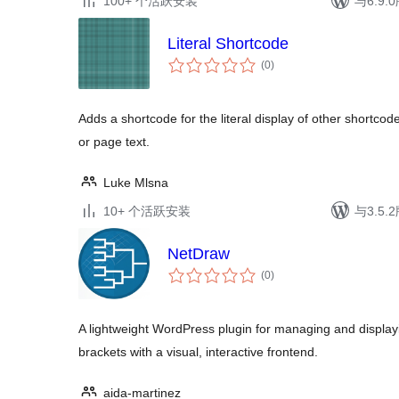
100+ 个活跃安装
与6.9
Literal Shortcode
总
(0
)
评
级
Adds a shortcode for the literal display of other shortcode
or page text.
Luke Mlsna
10+ 个活跃安装
与3.5
NetDraw
总
(0
)
评
级
A lightweight WordPress plugin for managing and displa
brackets with a visual, interactive frontend.
aida-martinez