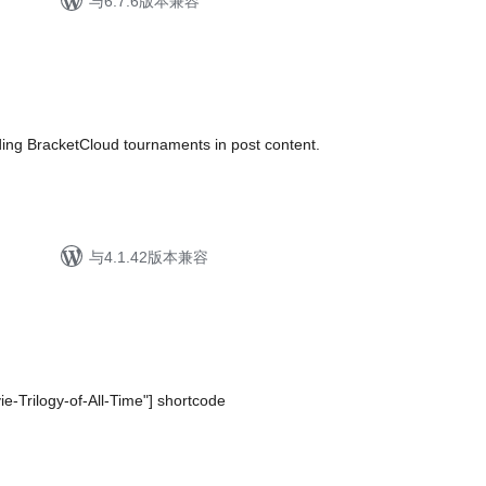
与6.7.6版本兼容
ng BracketCloud tournaments in post content.
与4.1.42版本兼容
e-Trilogy-of-All-Time"] shortcode