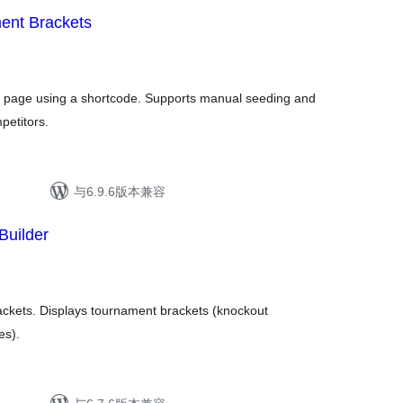
ent Brackets
y page using a shortcode. Supports manual seeding and
petitors.
与6.9.6版本兼容
uilder
ckets. Displays tournament brackets (knockout
es).