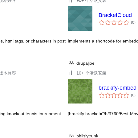
.0版本兼容
90+ 个活跃安装
BracketCloud
总
(0
)
评
级
s, html tags, or characters in post
Implements a shortcode for embeddi
drupaljoe
.2版本兼容
10+ 个活跃安装
brackify-embed
总
(0
)
评
级
ying knockout tennis tournament
[brackify bracket="/b/3760/Best-Movi
philslytrunk