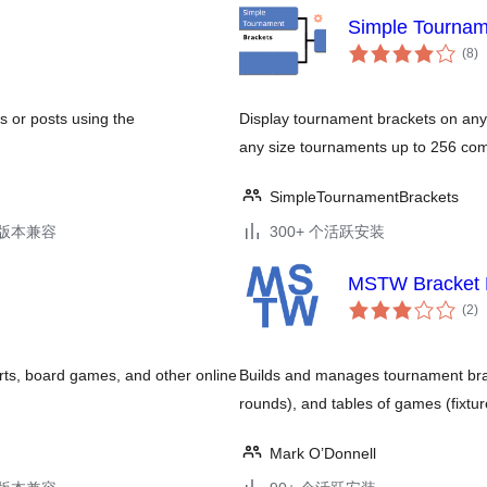
Simple Tournam
总
(8
)
评
级
s or posts using the
Display tournament brackets on an
any size tournaments up to 256 com
SimpleTournamentBrackets
.7版本兼容
300+ 个活跃安装
MSTW Bracket B
总
(2
)
评
级
rts, board games, and other online
Builds and manages tournament bra
rounds), and tables of games (fixtur
Mark O’Donnell