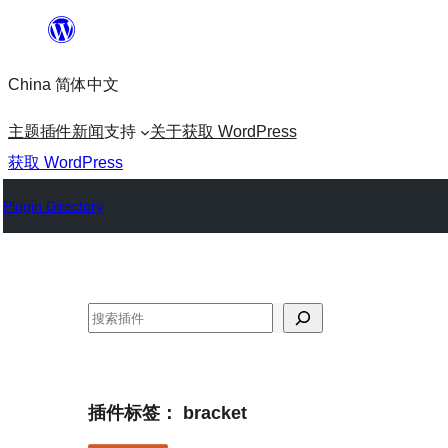
跳
至
China 简体中文
内
容
主题
插件
新闻
支持
关于
获取 WordPress
获取 WordPress
Plugin Directory
搜
索
插件标签：
bracket