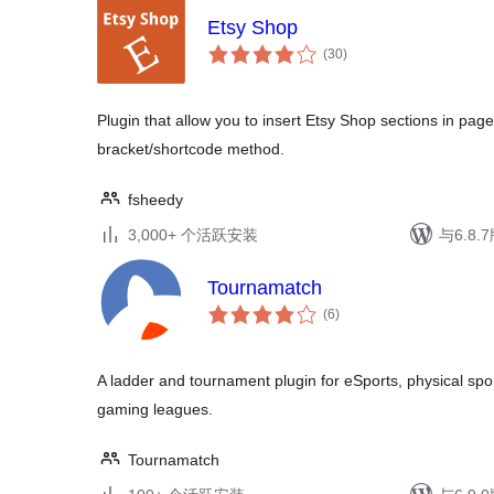
Etsy Shop
总
(30
)
评
级
Plugin that allow you to insert Etsy Shop sections in page
bracket/shortcode method.
fsheedy
3,000+ 个活跃安装
与6.8
Tournamatch
总
(6
)
评
级
A ladder and tournament plugin for eSports, physical spo
gaming leagues.
Tournamatch